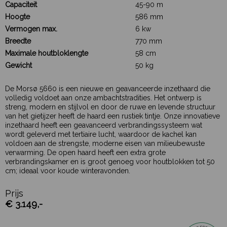
Capaciteit
45-90 m
Hoogte
586 mm
Vermogen max.
6 kw
Breedte
770 mm
Maximale houtbloklengte
58 cm
Gewicht
50 kg
De Morsø 5660 is een nieuwe en geavanceerde inzethaard die
volledig voldoet aan onze ambachtstradities. Het ontwerp is
streng, modern en stijlvol en door de ruwe en levende structuur
van het gietijzer heeft de haard een rustiek tintje. Onze innovatieve
inzethaard heeft een geavanceerd verbrandingssysteem wat
wordt geleverd met tertiaire lucht, waardoor de kachel kan
voldoen aan de strengste, moderne eisen van milieubewuste
verwarming. De open haard heeft een extra grote
verbrandingskamer en is groot genoeg voor houtblokken tot 50
cm; ideaal voor koude winteravonden.
Prijs
€ 3.149,-